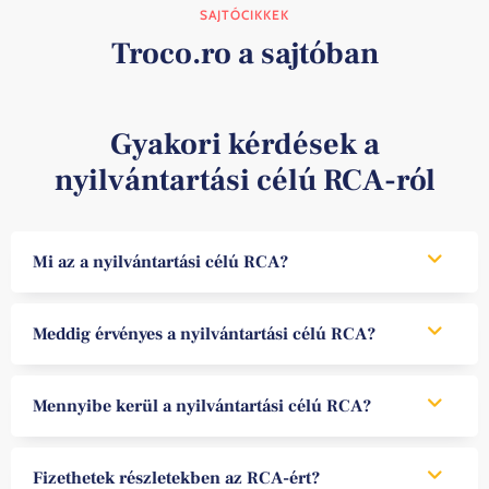
SAJTÓCIKKEK
Troco.ro a sajtóban
Gyakori kérdések a
nyilvántartási célú RCA-ról
Mi az a nyilvántartási célú RCA?
Ez a kötelező RCA biztosítás, amelyet olyan járműre állítanak ki,
Meddig érvényes a nyilvántartási célú RCA?
amely még nem rendelkezik rendszámmal, a VIN-szám
(alvázszám) alapján. Lehetővé teszi az autó nyilvántartásba
vételét és a legális közlekedést.
Egy már Romániában nyilvántartott és a nevedre átírt jármű
Mennyibe kerül a nyilvántartási célú RCA?
esetén 1–12 hónapig. Egy ideiglenes rendszámmal rendelkező
jármű esetén 30 napos részletekben, legfeljebb 90 napig
(132/2017-es törvény).
Tájékoztató jelleggel, körülbelül 200 lejtől 30 napra és körülbelül
Fizethetek részletekben az RCA-ért?
950 lejtől 12 hónapra, a jármű típusától és a sofőr profiljától