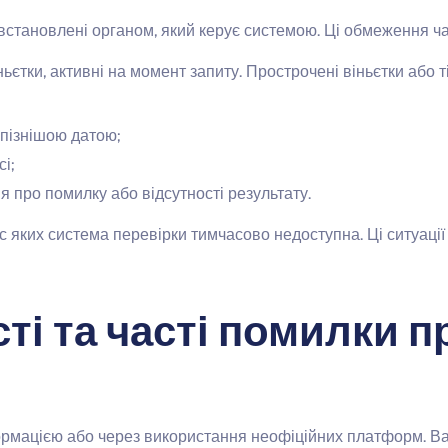
встановлені органом, який керує системою. Ці обмеження ча
тки, активні на момент запиту. Прострочені віньєтки або т
 пізнішою датою;
і;
 про помилку або відсутності результату.
ас яких система перевірки тимчасово недоступна. Ці ситуації
ті та часті помилки п
рмацією або через використання неофіційних платформ. Важ