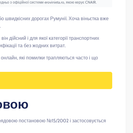
ньо з офіційної системи erovinieta.ro, якою керує CNAIR.
бо швидкісних дорогах Румунії. Хоча віньєтка вже
.
він дійсний і для якої категорії транспортних
фікації та без жодних витрат.
и онлайн, які помилки трапляються часто і що
ковою
рядовою постановою №15/2002 і застосовується