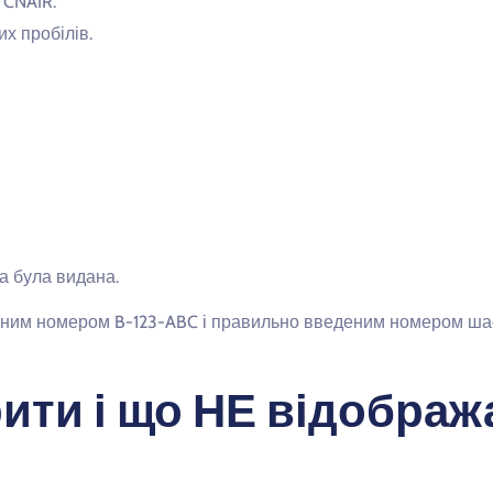
 CNAIR.
х пробілів.
на була видана.
ійним номером B-123-ABC і правильно введеним номером ша
ити і що НЕ відобража