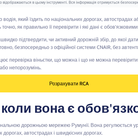
що відображаються в цьому інструменті. Вся інформація отримується безпосеред
 водія, який їздить по національних дорогах, автострадах а
 точно, як правильно її перевірити і які дані є обов'язковими
видко підтвердити, чи активний дорожній збір, до якої дати 
овно, безпосередньо з офіційної системи CNAIR, без автенти
рацює перевірка віньєтки, що можна і що не можна перевірит
 або непорозумінь.
Розрахувати RCA
і коли вона є обов'яз
іональною дорожньою мережею Румунії. Вона регулюється у
их дорогах, автострадах і швидкісних дорогах.