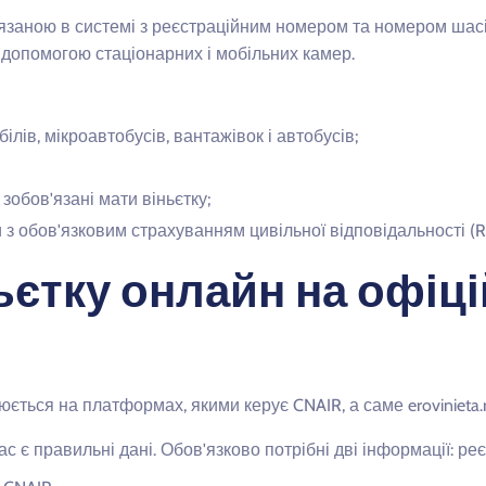
'язаною в системі з реєстраційним номером та номером шас
а допомогою стаціонарних і мобільних камер.
лів, мікроавтобусів, вантажівок і автобусів;
зобов'язані мати віньєтку;
ати з обов'язковим страхуванням цивільної відповідальності (R
ьєтку онлайн на офіці
ється на платформах, якими керує CNAIR, а саме erovinieta.
 є правильні дані. Обов'язково потрібні дві інформації: ре