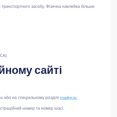
і транспортного засобу. Фізична наклейка більше
CA).
йному сайті
ro або на спеціальному розділі
cnadnr.ro.
єстраційний номер та номер шасі.