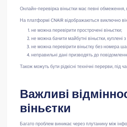
Онлайн-перевірка віньєтки має певні обмеження, 
На платформі CNAIR відображаються виключно віньє
не можна перевірити прострочені віньєтки;
не можна бачити майбутні віньєтки, куплені з
не можна перевірити віньєтку без номера шас
неправильні дані призводять до повідомлення
Також можуть бути рідкісні технічні перерви, під ч
Важливі відміннос
віньєтки
Багато проблем виникає через плутанину між інфо