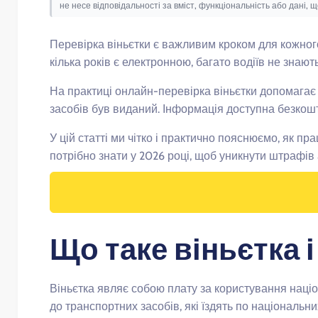
не несе відповідальності за вміст, функціональність або дані, 
Перевірка віньєтки є важливим кроком для кожного
кілька років є електронною, багато водіїв не знають
На практиці онлайн-перевірка віньєтки допомагає ш
засобів був виданий. Інформація доступна безкошт
У цій статті ми чітко і практично пояснюємо, як п
потрібно знати у 2026 році, щоб уникнути штрафів
Що таке віньєтка 
Віньєтка являє собою плату за користування нац
до транспортних засобів, які їздять по національн