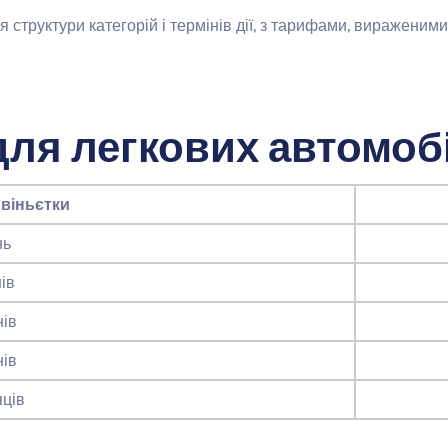
структури категорій і термінів дії, з тарифами, вираженими
ля легкових автомобі
 віньєтки
нь
ів
нів
нів
яців