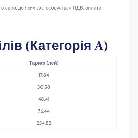
 в євро, до яких застосовується ПДВ, оплата
лів (Категорія A)
Тариф (лей)
17.84
30.58
48.41
76.44
254.82