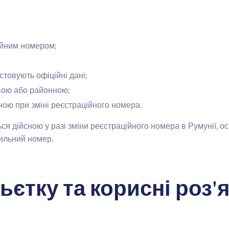
ійним номером;
стовують офіційні дані;
вою або районною;
сною при зміні реєстраційного номера.
ся дійсною у разі зміни реєстраційного номера в Румунії, о
ильний номер.
ньєтку та корисні роз'