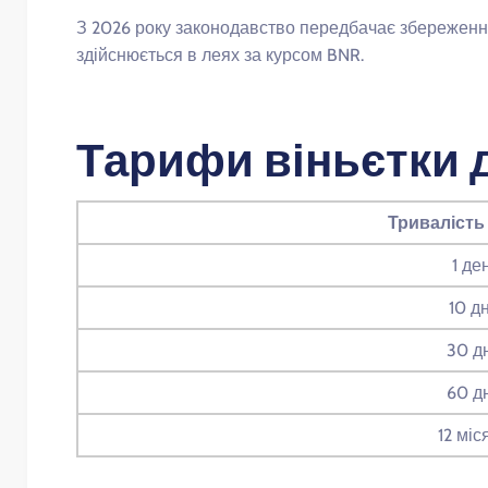
З 2026 року законодавство передбачає збереження 
здійснюється в леях за курсом BNR.
Тарифи віньєтки д
Тривалість
1 де
10 дн
30 д
60 д
12 міс