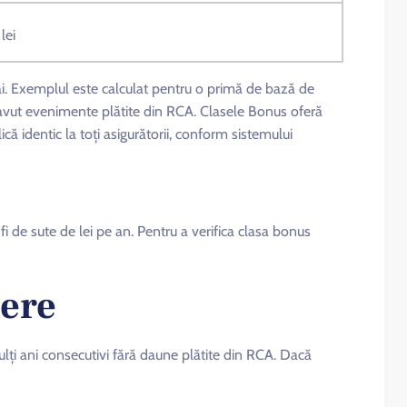
lei
 ai. Exemplul este calculat pentru o primă de bază de
i avut evenimente plătite din RCA. Clasele Bonus oferă
 identic la toți asigurătorii, conform sistemului
i de sute de lei pe an. Pentru a verifica clasa bonus
cere
i ani consecutivi fără daune plătite din RCA. Dacă