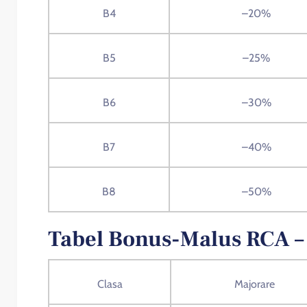
B4
–20%
B5
–25%
B6
–30%
B7
–40%
B8
–50%
Tabel Bonus-Malus RCA – 
Clasa
Majorare