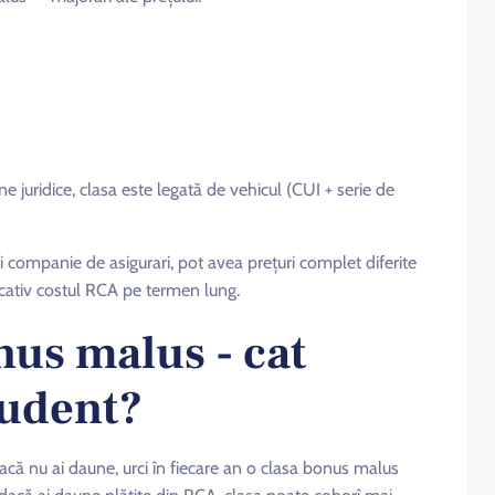
juridice, clasa este legată de vehicul (CUI + serie de
i companie de asigurari, pot avea prețuri complet diferite
icativ costul RCA pe termen lung.
nus malus - cat
rudent?
că nu ai daune, urci în fiecare an o clasa bonus malus