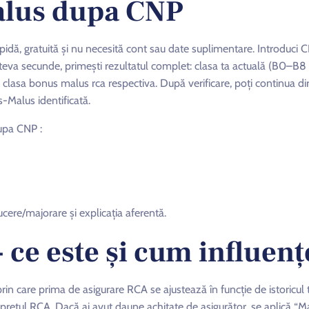
alus dupa CNP
ă, gratuită și nu necesită cont sau date suplimentare. Introduci CN
teva secunde, primești rezultatul complet: clasa ta actuală (B0–B8
u clasa bonus malus rca respectiva. După verificare, poți continua di
us-Malus identificată.
upa CNP :
cere/majorare și explicația aferentă.
 ce este și cum influen
 care prima de asigurare RCA se ajustează în funcție de istoricul t
 prețul RCA. Dacă ai avut daune achitate de asigurător, se aplică “Ma