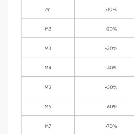
M1
+10%
M2
+20%
M3
+30%
M4
+40%
M5
+50%
M6
+60%
M7
+70%