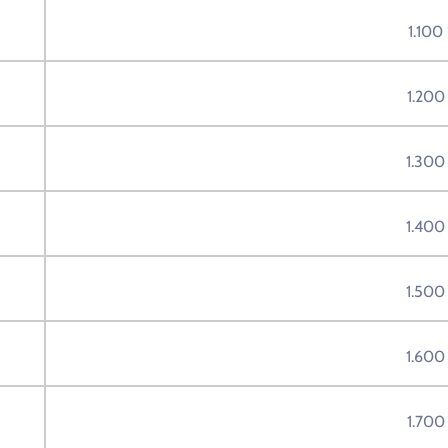
1.100 
1.200 
1.300 
1.400 
1.500 
1.600 
1.700 