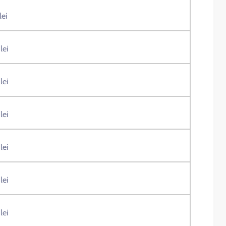
lei
lei
lei
lei
lei
lei
lei