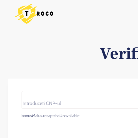
Verif
bonusMalus.recaptchaUnavailable