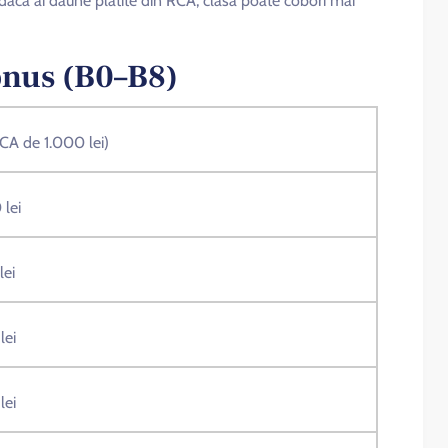
 dacă ai daune plătite din RCA, clasa poate coborî mai
onus (B0–B8)
 RCA de 1.000 lei)
 lei
lei
lei
lei